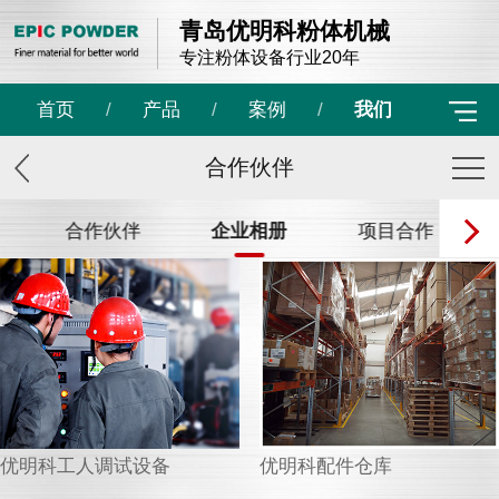
青岛优明科粉体机械
专注粉体设备行业20年
首页
/
产品
/
案例
/
我们
合作伙伴
合作伙伴
企业相册
项目合作
优明科工人调试设备
优明科配件仓库